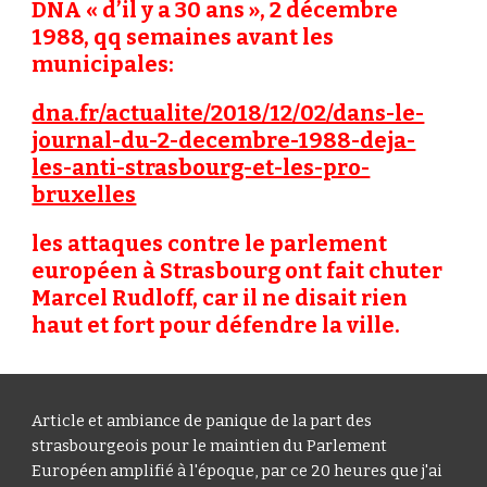
DNA « d’il y a 30 ans », 2 décembre
1988, qq semaines avant les
municipales:
dna.fr/actualite/2018/12/02/dans-le-
journal-du-2-decembre-1988-deja-
les-anti-strasbourg-et-les-pro-
bruxelles
les attaques contre le parlement
européen à Strasbourg ont fait chuter
Marcel Rudloff, car il ne disait rien
haut et fort pour défendre la ville.
Article et ambiance de panique de la part des
strasbourgeois pour le maintien du Parlement
Européen amplifié à l'époque, par ce 20 heures que j'ai