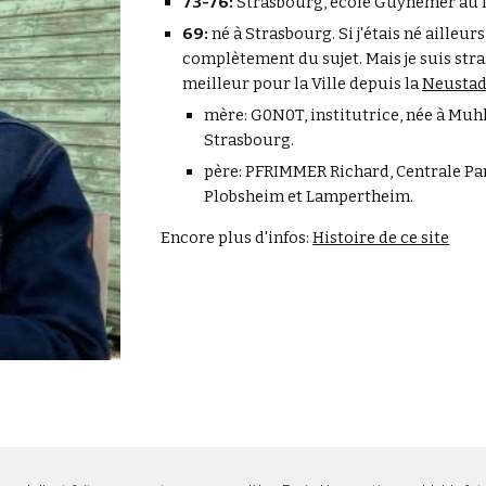
73-76:
Strasbourg, école Guynemer au 
69:
né à Strasbourg. Si j'étais né ailleurs
complètement du sujet. Mais je suis strasb
meilleur pour la Ville depuis la
Neustad
mère: G0N0T, institutrice, née à Muh
Strasbourg.
père: PFRIMMER Richard, Centrale Pari
Plobsheim et Lampertheim.
Encore plus d'infos:
Histoire de ce site