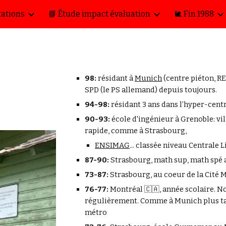
tations
📘 Étude impact évaluation
🐌 Fin 1988
ip to main content
Skip to navigat
98:
résidant à
Munich
(centre piéton, RE
SPD (le PS allemand) depuis toujours.
94-98:
résidant 3 ans dans l’hyper-cent
90-93:
école d'ingénieur à Grenoble: ville
rapide, comme à Strasbourg,
ENSIMAG
... classée niveau Centrale L
87-90:
Strasbourg, math sup, math spé 
73-87:
Strasbourg, au coeur de la Cité 
76-77:
Montréal 🇨🇦, année scolaire. No
régulièrement.
Comme à Munich plus ta
métro