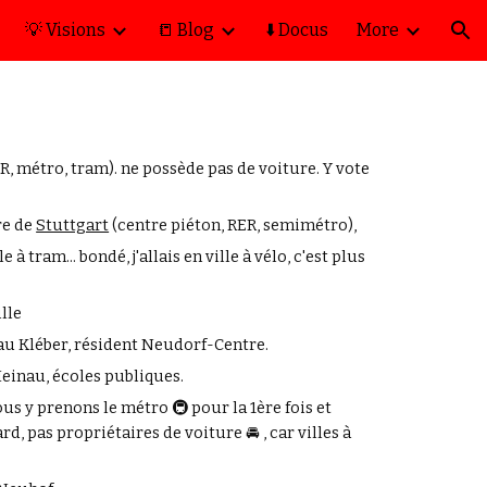
💡 Visions
📒 Blog
⬇️ Docus
More
ion
R, métro, tram). ne possède pas de voiture. Y vote
re de
Stuttgart
(centre piéton, RER, semimétro),
 à tram... bondé, j'allais en ville à vélo, c'est plus
ille
au Kléber, résident Neudorf-Centre.
Meinau, écoles publiques.
us y prenons le métro 🚇 pour la 1ère fois et
rd, pas pro
priétaires
de voiture 🚘 , car villes à