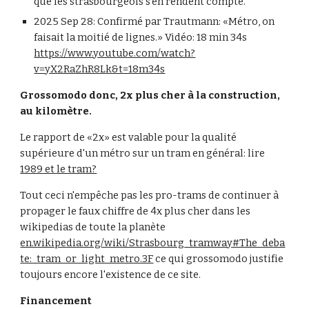
que les strasbourgeois s'en rendent compte.
2025 Sep 28: Confirmé par Trautmann: «Métro, on
faisait la moitié de lignes.» Vidéo: 18 min 34s
https://www.youtube.com/watch?
v=yX2RaZhR8Lk&t=18m34s
Grossomodo donc, 2x plus cher à la construction,
au kilomètre.
Le rapport de «2x» est valable pour la qualité
supérieure d'un métro sur un tram en général: lire
1989 et le tram?
Tout ceci n'empêche pas les pro-trams de continuer à
propager le faux chiffre de 4x plus cher dans les
wikipedias de toute la planète
en.wikipedia.org/wiki/Strasbourg_tramway#The_deba
te:_tram_or_light_metro.3F
ce qui grossomodo justifie
toujours encore l'existence de ce site.
Financement