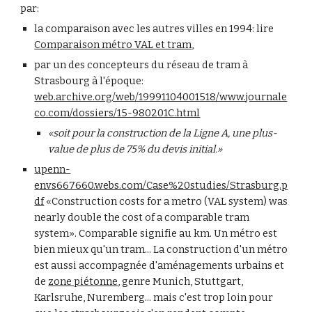
par:
la comparaison avec les autres villes en 1994: lire
Comparaison métro VAL et tram
,
par un des concepteurs du réseau de tram à
Strasbourg à l'époque:
web.archive.org/web/19991104001518/www.journale
co.com/dossiers/15-980201C.html
«soit pour la construction de la Ligne A, une plus-
value de plus de 75% du devis initial.»
upenn-
envs667660.webs.com/Case%20studies/Strasburg.p
df
«Construction costs for a metro (VAL system) was
nearly double the cost of a comparable tram
system». Comparable signifie au km. Un métro est
bien mieux qu'un tram... La construction d'un métro
est aussi accompagnée d'aménagements urbains et
de
zone piétonne
, genre Munich, Stuttgart,
Karlsruhe, Nuremberg... mais c'est trop loin pour