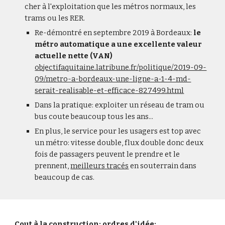
cher à l'exploitation que les métros normaux, les
trams ou les RER.
Re-démontré en septembre 2019 à Bordeaux:
le
métro automatique a une excellente valeur
actuelle nette (VAN)
objectifaquitaine.latribune.fr/politique/2019-09-
09/metro-a-bordeaux-une-ligne-a-1-4-md-
serait-realisable-et-efficace-827499.html
Dans la pratique: exploiter un réseau de tram ou
bus coute beaucoup tous les ans...
En plus, le service pour les usagers est top avec
un métro: vitesse double, flux double donc deux
fois de passagers peuvent le prendre et le
prennent,
meilleurs tracés
en souterrain dans
beaucoup de cas.
Cout à la construction: ordres d'idée: